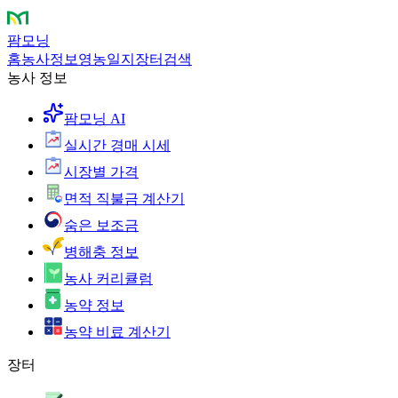
팜모닝
홈
농사정보
영농일지
장터
검색
농사 정보
팜모닝 AI
실시간 경매 시세
시장별 가격
면적 직불금 계산기
숨은 보조금
병해충 정보
농사 커리큘럼
농약 정보
농약 비료 계산기
장터