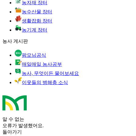
농자재 장터
농수산물 장터
생활잡화 장터
농기계 장터
농사 게시판
팜모닝공식
매일매일 농사공부
농사, 무엇이든 물어보세요
이웃들의 병해충 소식
알 수 없는
오류가 발생했어요.
돌아가기