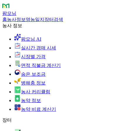
팜모닝
홈
농사정보
영농일지
장터
검색
농사 정보
팜모닝 AI
실시간 경매 시세
시장별 가격
면적 직불금 계산기
숨은 보조금
병해충 정보
농사 커리큘럼
농약 정보
농약 비료 계산기
장터