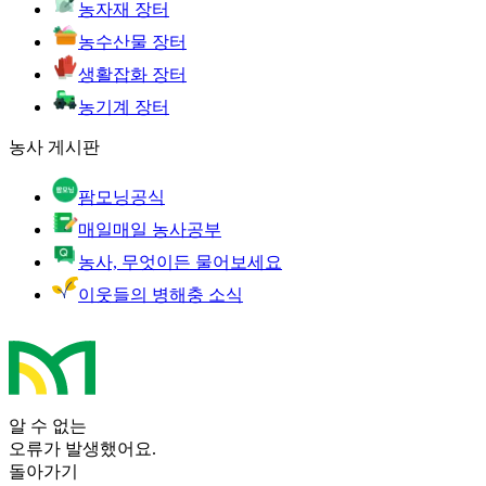
농자재 장터
농수산물 장터
생활잡화 장터
농기계 장터
농사 게시판
팜모닝공식
매일매일 농사공부
농사, 무엇이든 물어보세요
이웃들의 병해충 소식
알 수 없는
오류가 발생했어요.
돌아가기