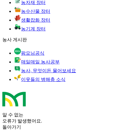
농자재 장터
농수산물 장터
생활잡화 장터
농기계 장터
농사 게시판
팜모닝공식
매일매일 농사공부
농사, 무엇이든 물어보세요
이웃들의 병해충 소식
알 수 없는
오류가 발생했어요.
돌아가기