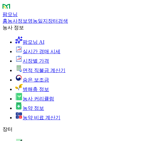
팜모닝
홈
농사정보
영농일지
장터
검색
농사 정보
팜모닝 AI
실시간 경매 시세
시장별 가격
면적 직불금 계산기
숨은 보조금
병해충 정보
농사 커리큘럼
농약 정보
농약 비료 계산기
장터