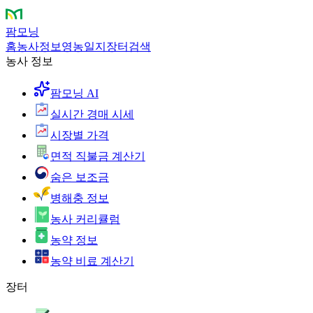
팜모닝
홈
농사정보
영농일지
장터
검색
농사 정보
팜모닝 AI
실시간 경매 시세
시장별 가격
면적 직불금 계산기
숨은 보조금
병해충 정보
농사 커리큘럼
농약 정보
농약 비료 계산기
장터