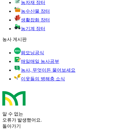
농자재 장터
농수산물 장터
생활잡화 장터
농기계 장터
농사 게시판
팜모닝공식
매일매일 농사공부
농사, 무엇이든 물어보세요
이웃들의 병해충 소식
알 수 없는
오류가 발생했어요.
돌아가기