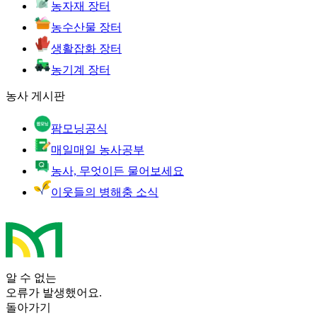
농자재 장터
농수산물 장터
생활잡화 장터
농기계 장터
농사 게시판
팜모닝공식
매일매일 농사공부
농사, 무엇이든 물어보세요
이웃들의 병해충 소식
알 수 없는
오류가 발생했어요.
돌아가기