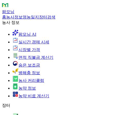
팜모닝
홈
농사정보
영농일지
장터
검색
농사 정보
팜모닝 AI
실시간 경매 시세
시장별 가격
면적 직불금 계산기
숨은 보조금
병해충 정보
농사 커리큘럼
농약 정보
농약 비료 계산기
장터