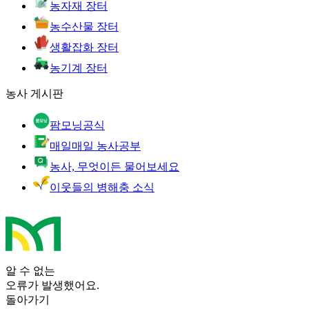
농자재 장터
농수산물 장터
생활잡화 장터
농기계 장터
농사 게시판
팜모닝공식
매일매일 농사공부
농사, 무엇이든 물어보세요
이웃들의 병해충 소식
알 수 없는
오류가 발생했어요.
돌아가기