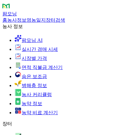
팜모닝
홈
농사정보
영농일지
장터
검색
농사 정보
팜모닝 AI
실시간 경매 시세
시장별 가격
면적 직불금 계산기
숨은 보조금
병해충 정보
농사 커리큘럼
농약 정보
농약 비료 계산기
장터