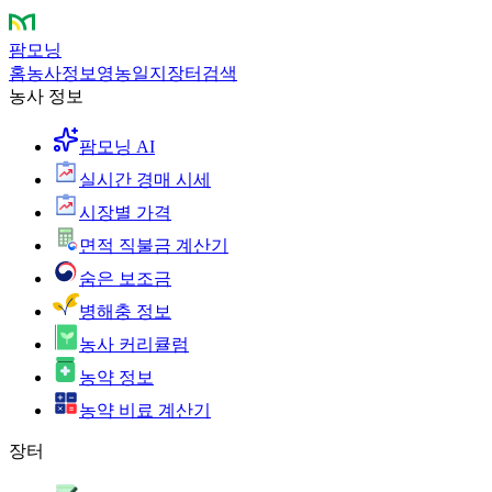
팜모닝
홈
농사정보
영농일지
장터
검색
농사 정보
팜모닝 AI
실시간 경매 시세
시장별 가격
면적 직불금 계산기
숨은 보조금
병해충 정보
농사 커리큘럼
농약 정보
농약 비료 계산기
장터