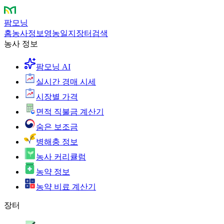
팜모닝
홈
농사정보
영농일지
장터
검색
농사 정보
팜모닝 AI
실시간 경매 시세
시장별 가격
면적 직불금 계산기
숨은 보조금
병해충 정보
농사 커리큘럼
농약 정보
농약 비료 계산기
장터