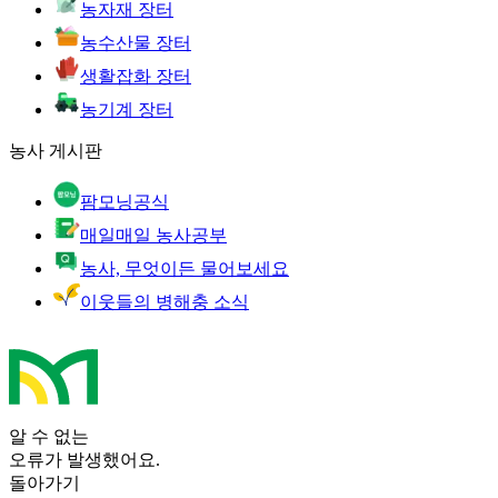
농자재 장터
농수산물 장터
생활잡화 장터
농기계 장터
농사 게시판
팜모닝공식
매일매일 농사공부
농사, 무엇이든 물어보세요
이웃들의 병해충 소식
알 수 없는
오류가 발생했어요.
돌아가기