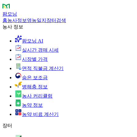
팜모닝
홈
농사정보
영농일지
장터
검색
농사 정보
팜모닝 AI
실시간 경매 시세
시장별 가격
면적 직불금 계산기
숨은 보조금
병해충 정보
농사 커리큘럼
농약 정보
농약 비료 계산기
장터