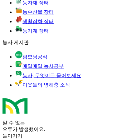
농자재 장터
농수산물 장터
생활잡화 장터
농기계 장터
농사 게시판
팜모닝공식
매일매일 농사공부
농사, 무엇이든 물어보세요
이웃들의 병해충 소식
알 수 없는
오류가 발생했어요.
돌아가기