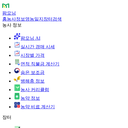
팜모닝
홈
농사정보
영농일지
장터
검색
농사 정보
팜모닝 AI
실시간 경매 시세
시장별 가격
면적 직불금 계산기
숨은 보조금
병해충 정보
농사 커리큘럼
농약 정보
농약 비료 계산기
장터