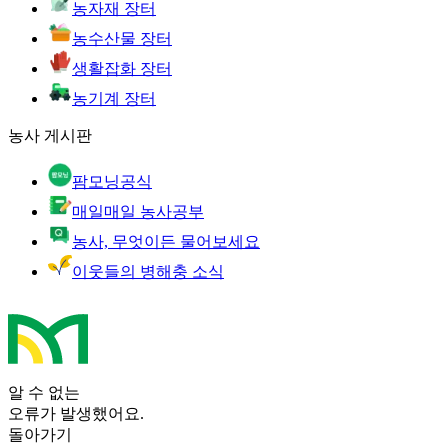
농자재 장터
농수산물 장터
생활잡화 장터
농기계 장터
농사 게시판
팜모닝공식
매일매일 농사공부
농사, 무엇이든 물어보세요
이웃들의 병해충 소식
알 수 없는
오류가 발생했어요.
돌아가기