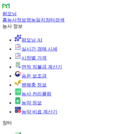
팜모닝
홈
농사정보
영농일지
장터
검색
농사 정보
팜모닝 AI
실시간 경매 시세
시장별 가격
면적 직불금 계산기
숨은 보조금
병해충 정보
농사 커리큘럼
농약 정보
농약 비료 계산기
장터