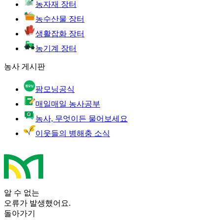
농자재 장터
농수산물 장터
생활잡화 장터
농기계 장터
농사 게시판
팜모닝공식
매일매일 농사공부
농사, 무엇이든 물어보세요
이웃들의 병해충 소식
알 수 없는
오류가 발생했어요.
돌아가기