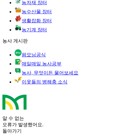
농자재 장터
농수산물 장터
생활잡화 장터
농기계 장터
농사 게시판
팜모닝공식
매일매일 농사공부
농사, 무엇이든 물어보세요
이웃들의 병해충 소식
알 수 없는
오류가 발생했어요.
돌아가기