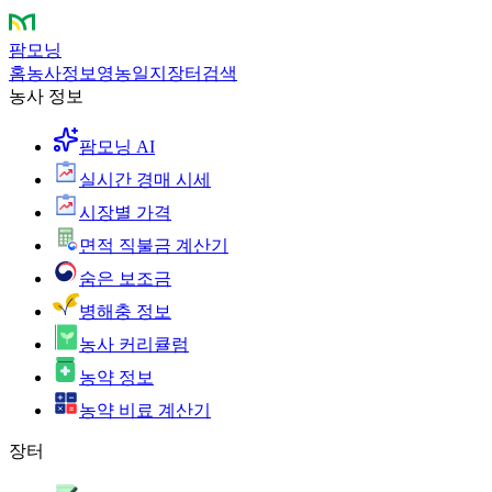
팜모닝
홈
농사정보
영농일지
장터
검색
농사 정보
팜모닝 AI
실시간 경매 시세
시장별 가격
면적 직불금 계산기
숨은 보조금
병해충 정보
농사 커리큘럼
농약 정보
농약 비료 계산기
장터