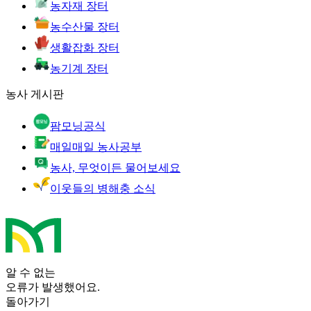
농자재 장터
농수산물 장터
생활잡화 장터
농기계 장터
농사 게시판
팜모닝공식
매일매일 농사공부
농사, 무엇이든 물어보세요
이웃들의 병해충 소식
알 수 없는
오류가 발생했어요.
돌아가기