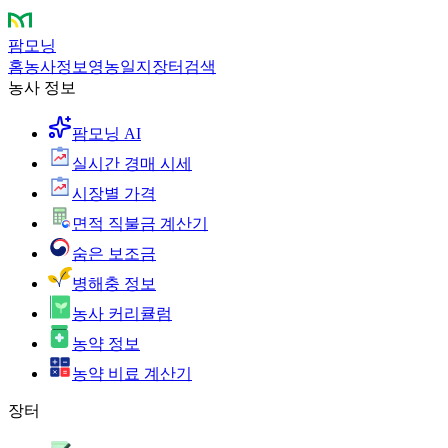
팜모닝
홈
농사정보
영농일지
장터
검색
농사 정보
팜모닝 AI
실시간 경매 시세
시장별 가격
면적 직불금 계산기
숨은 보조금
병해충 정보
농사 커리큘럼
농약 정보
농약 비료 계산기
장터