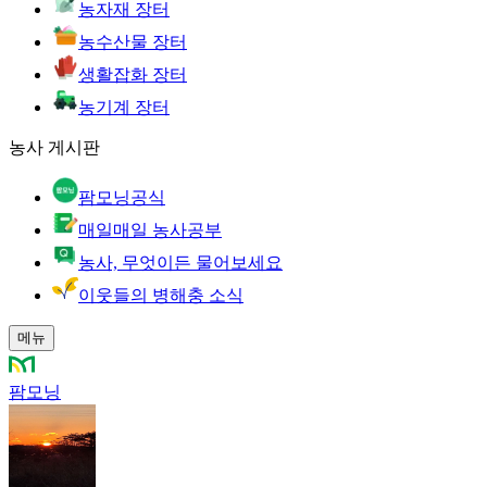
농자재 장터
농수산물 장터
생활잡화 장터
농기계 장터
농사 게시판
팜모닝공식
매일매일 농사공부
농사, 무엇이든 물어보세요
이웃들의 병해충 소식
메뉴
팜모닝