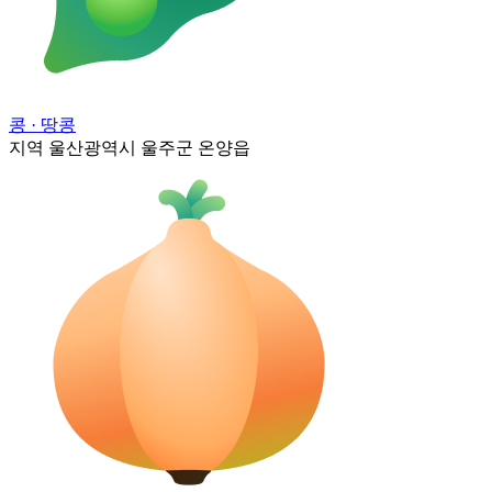
콩
· 땅콩
지역
울산광역시 울주군 온양읍