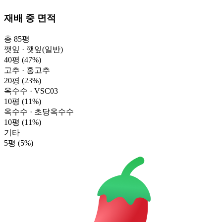
재배 중 면적
총 85평
깻잎 · 깻잎(일반)
40평
(47%)
고추 · 홍고추
20평
(23%)
옥수수 · VSC03
10평
(11%)
옥수수 · 초당옥수수
10평
(11%)
기타
5평
(5%)