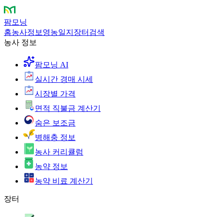
팜모닝
홈
농사정보
영농일지
장터
검색
농사 정보
팜모닝 AI
실시간 경매 시세
시장별 가격
면적 직불금 계산기
숨은 보조금
병해충 정보
농사 커리큘럼
농약 정보
농약 비료 계산기
장터