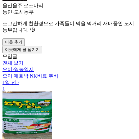
울산울주 로즈마리
농민
·
도시농부
조그만하게 친환경으로 가족들이 먹을 먹거리 재배중인 도시
농부입니다. 🫡
이웃 추가
이웃에게 글 남기기
모임글
전체 보기
오이
·
영농일지
오이.애호박 NK비료 추비
1일 전
·
1