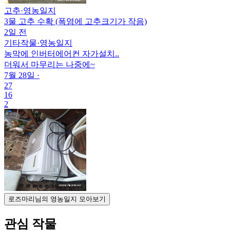
고추
·
영농일지
3물 고추 수확 (폭염에 고추크기가 작음)
2일 전
기타작물
·
영농일지
농막에 인버터에어컨 자가설치..
더워서 마무리는 나중에~
7월 28일
·
27
16
2
로즈마리님의 영농일지 모아보기
관심 작물