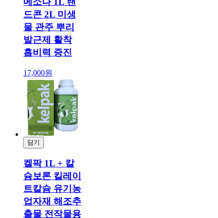
메소나 1L 랜
드콘 2L 미생
물 관주 뿌리
발근제 활착
흡비력 증진
17,000원
담기
결제
켈팍 1L + 칼
슘보론 킬레이
트칼슘 유기농
업자재 해조추
출물 전작물용