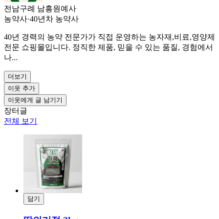
전남구례 남흥원예사
농약사
·
40년차 농약사
40년 경력의 농약 전문가가 직접 운영하는 농자재,비료,영양제
전문 쇼핑몰입니다. 정직한 제품, 믿을 수 있는 품질, 경험에서
나...
더보기
이웃 추가
이웃에게 글 남기기
장터글
전체 보기
담기
결제