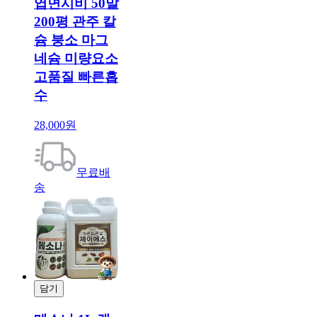
엽면시비 50말
200평 관주 칼
슘 붕소 마그
네슘 미량요소
고품질 빠른흡
수
28,000원
무료배
송
담기
결제