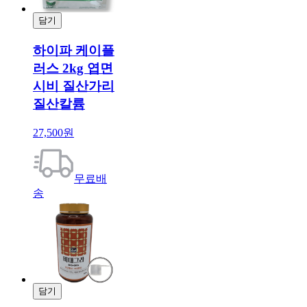
담기
결제
하이파 케이플
러스 2kg 엽면
시비 질산가리
질산칼륨
27,500원
무료배
송
담기
결제