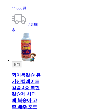
44,000원
무료배
송
담기
결제
퀵이동칼슘 유
기산킬레이트
칼슘 4종 복합
칼슘제 사과
배 복숭아 고
추 배추 포도