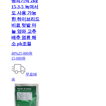
땅의기적 2kg
15-3-5 녹여서
도 사용 가능
한 하이브리드
비료 텃밭 마
늘 양파 고추
배추 염류 해
소 ph조절
40%
25,000원
15,000원
무료배
송