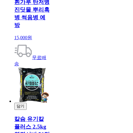
흰가루 탄저병
진딧물 뿌리혹
병 썩음병 예
방
15,000원
무료배
송
담기
결제
칼슘 유기칼
플러스 2.5kg