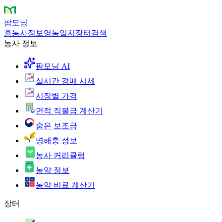
팜모닝
홈
농사정보
영농일지
장터
검색
농사 정보
팜모닝 AI
실시간 경매 시세
시장별 가격
면적 직불금 계산기
숨은 보조금
병해충 정보
농사 커리큘럼
농약 정보
농약 비료 계산기
장터