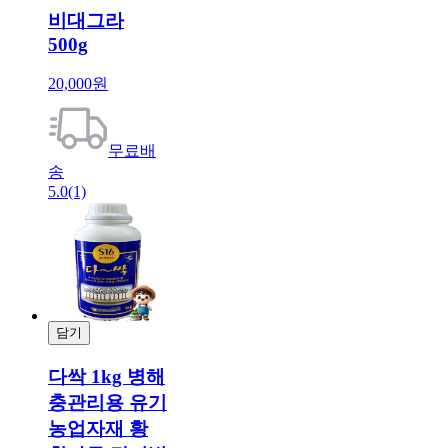
비대그라
500g
20,000원
무료배
송
5.0
(1)
담기
결제
다싹 1kg 병해
충관리용 유기
농업자재 황