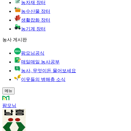
농자재 장터
농수산물 장터
생활잡화 장터
농기계 장터
농사 게시판
팜모닝공식
매일매일 농사공부
농사, 무엇이든 물어보세요
이웃들의 병해충 소식
메뉴
팜모닝