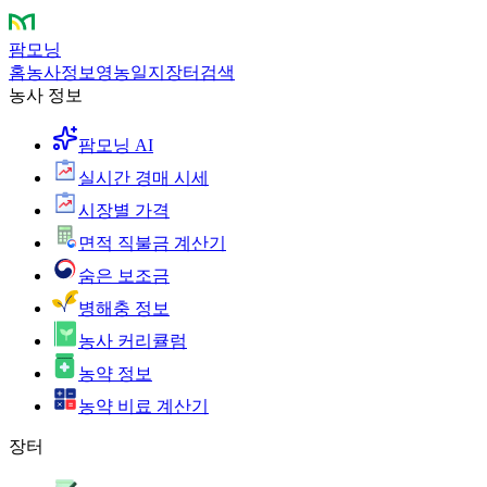
팜모닝
홈
농사정보
영농일지
장터
검색
농사 정보
팜모닝 AI
실시간 경매 시세
시장별 가격
면적 직불금 계산기
숨은 보조금
병해충 정보
농사 커리큘럼
농약 정보
농약 비료 계산기
장터