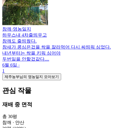
참깨
·
영농일지
하우스내 4차줄띄우고
참깨도 줄띄웠다.
참새가 콩심은겄을 싹을 잘라먹어 다시 싸띄워 심었다.
내년부터는 싹을 키워 심어야
두번일을 안할겄같다....
6월 6일
·
1
제주농부님의 영농일지 모아보기
관심 작물
재배 중 면적
총 30평
참깨 · 얀산