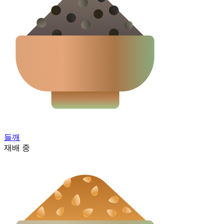
들깨
재배 중