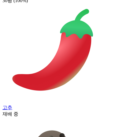
30평
(100%)
고추
재배 중