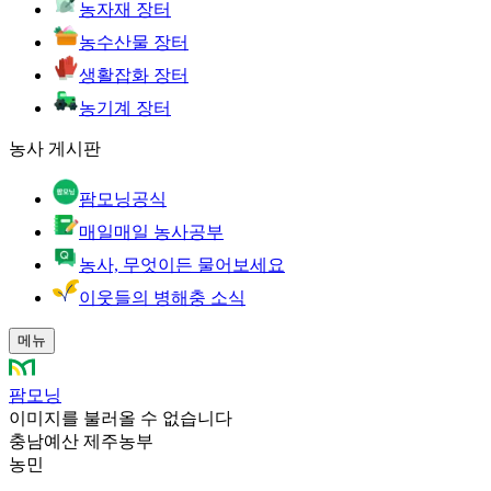
농자재 장터
농수산물 장터
생활잡화 장터
농기계 장터
농사 게시판
팜모닝공식
매일매일 농사공부
농사, 무엇이든 물어보세요
이웃들의 병해충 소식
메뉴
팜모닝
이미지를 불러올 수 없습니다
충남예산 제주농부
농민