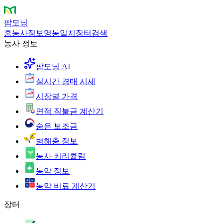
팜모닝
홈
농사정보
영농일지
장터
검색
농사 정보
팜모닝 AI
실시간 경매 시세
시장별 가격
면적 직불금 계산기
숨은 보조금
병해충 정보
농사 커리큘럼
농약 정보
농약 비료 계산기
장터