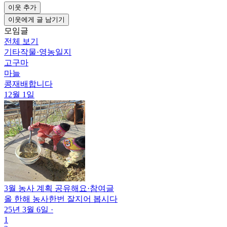
이웃 추가
이웃에게 글 남기기
모임글
전체 보기
기타작물
·
영농일지
고구마
마늘
콩재배합니다
12월 1일
3월 농사 계획 공유해요
·
참여글
올 한해 농사한번 잘지어 봅시다
25년 3월 6일
·
1