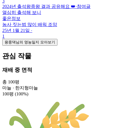
3
2024년 출석왕중왕 결과 공유해요 👑
·
참여글
열심히 출석해 보니
좋은정보
농사 짓는법 많이 배워 조앙
25년 1월 21일
·
1
융중댁님의 영농일지 모아보기
관심 작물
재배 중 면적
총 100평
마늘 · 한지형마늘
100평
(100%)