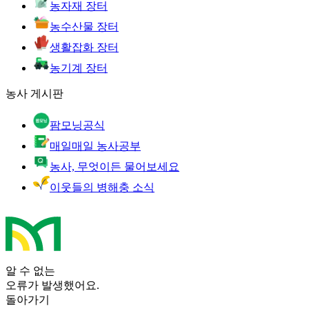
농자재 장터
농수산물 장터
생활잡화 장터
농기계 장터
농사 게시판
팜모닝공식
매일매일 농사공부
농사, 무엇이든 물어보세요
이웃들의 병해충 소식
알 수 없는
오류가 발생했어요.
돌아가기