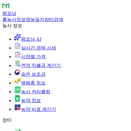
팜모닝
홈
농사정보
영농일지
장터
검색
농사 정보
팜모닝 AI
실시간 경매 시세
시장별 가격
면적 직불금 계산기
숨은 보조금
병해충 정보
농사 커리큘럼
농약 정보
농약 비료 계산기
장터