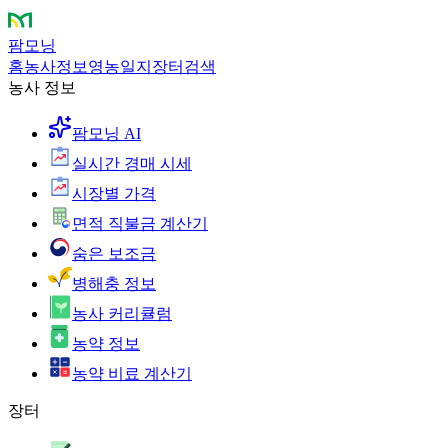
팜모닝
홈
농사정보
영농일지
장터
검색
농사 정보
팜모닝 AI
실시간 경매 시세
시장별 가격
면적 직불금 계산기
숨은 보조금
병해충 정보
농사 커리큘럼
농약 정보
농약 비료 계산기
장터