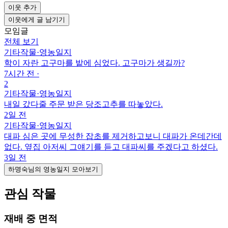
이웃 추가
이웃에게 글 남기기
모임글
전체 보기
기타작물
·
영농일지
학이 자란 고구마를 밭에 심었다. 고구마가 생길까?
7시간 전
·
2
기타작물
·
영농일지
내일 갔다줄 주문 받은 당조고추를 따놓았다.
2일 전
기타작물
·
영농일지
대파 심은 곳에 무성한 잡초를 제거하고보니 대파가 온데간데
없다. 옆집 아저씨 그얘기를 듣고 대파씨를 주겠다고 하셨다.
3일 전
하명숙님의 영농일지 모아보기
관심 작물
재배 중 면적