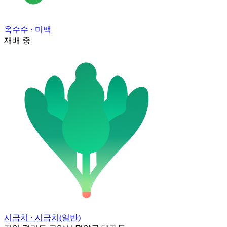
옥수수
· 미백
재배 중
시금치
· 시금치(일반)