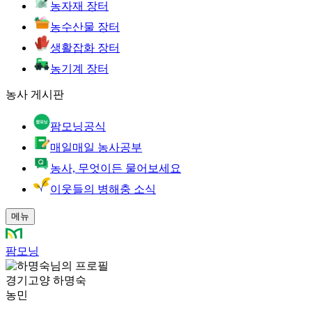
농자재 장터
농수산물 장터
생활잡화 장터
농기계 장터
농사 게시판
팜모닝공식
매일매일 농사공부
농사, 무엇이든 물어보세요
이웃들의 병해충 소식
메뉴
팜모닝
경기고양 하명숙
농민