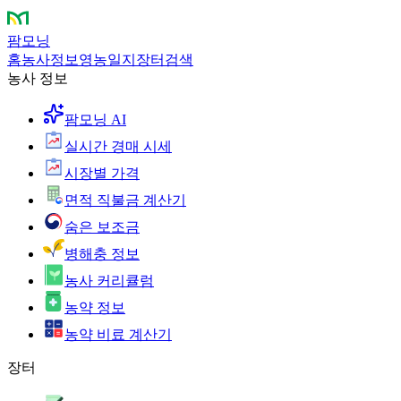
팜모닝
홈
농사정보
영농일지
장터
검색
농사 정보
팜모닝 AI
실시간 경매 시세
시장별 가격
면적 직불금 계산기
숨은 보조금
병해충 정보
농사 커리큘럼
농약 정보
농약 비료 계산기
장터