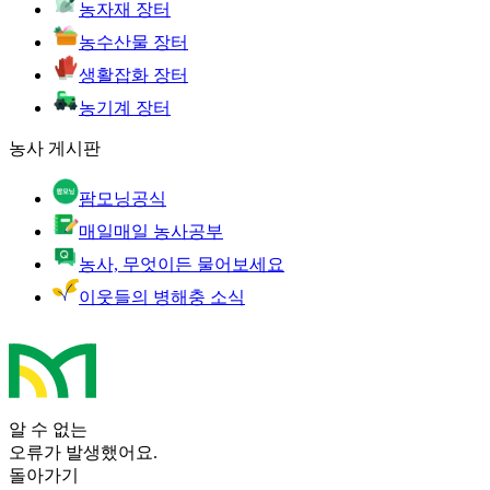
농자재 장터
농수산물 장터
생활잡화 장터
농기계 장터
농사 게시판
팜모닝공식
매일매일 농사공부
농사, 무엇이든 물어보세요
이웃들의 병해충 소식
알 수 없는
오류가 발생했어요.
돌아가기