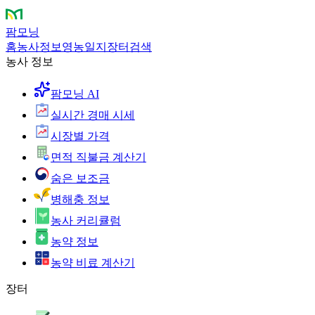
팜모닝
홈
농사정보
영농일지
장터
검색
농사 정보
팜모닝 AI
실시간 경매 시세
시장별 가격
면적 직불금 계산기
숨은 보조금
병해충 정보
농사 커리큘럼
농약 정보
농약 비료 계산기
장터