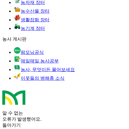
농자재 장터
농수산물 장터
생활잡화 장터
농기계 장터
농사 게시판
팜모닝공식
매일매일 농사공부
농사, 무엇이든 물어보세요
이웃들의 병해충 소식
알 수 없는
오류가 발생했어요.
돌아가기