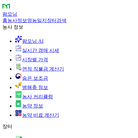
팜모닝
홈
농사정보
영농일지
장터
검색
농사 정보
팜모닝 AI
실시간 경매 시세
시장별 가격
면적 직불금 계산기
숨은 보조금
병해충 정보
농사 커리큘럼
농약 정보
농약 비료 계산기
장터