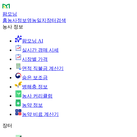
팜모닝
홈
농사정보
영농일지
장터
검색
농사 정보
팜모닝 AI
실시간 경매 시세
시장별 가격
면적 직불금 계산기
숨은 보조금
병해충 정보
농사 커리큘럼
농약 정보
농약 비료 계산기
장터