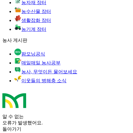
농자재 장터
농수산물 장터
생활잡화 장터
농기계 장터
농사 게시판
팜모닝공식
매일매일 농사공부
농사, 무엇이든 물어보세요
이웃들의 병해충 소식
알 수 없는
오류가 발생했어요.
돌아가기