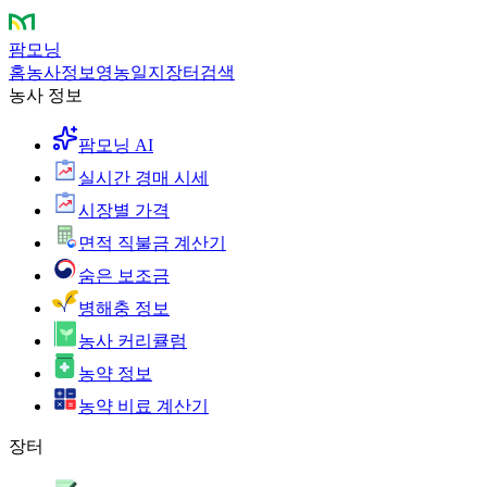
팜모닝
홈
농사정보
영농일지
장터
검색
농사 정보
팜모닝 AI
실시간 경매 시세
시장별 가격
면적 직불금 계산기
숨은 보조금
병해충 정보
농사 커리큘럼
농약 정보
농약 비료 계산기
장터