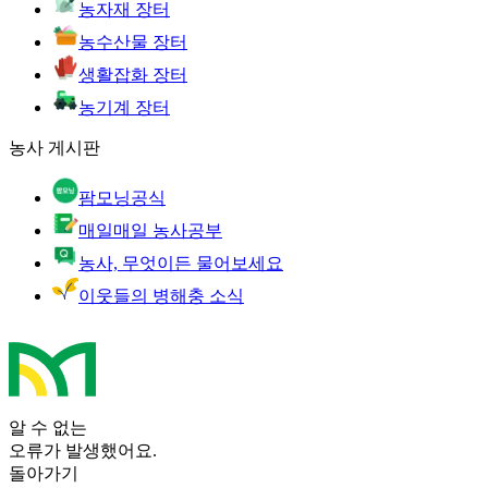
농자재 장터
농수산물 장터
생활잡화 장터
농기계 장터
농사 게시판
팜모닝공식
매일매일 농사공부
농사, 무엇이든 물어보세요
이웃들의 병해충 소식
알 수 없는
오류가 발생했어요.
돌아가기