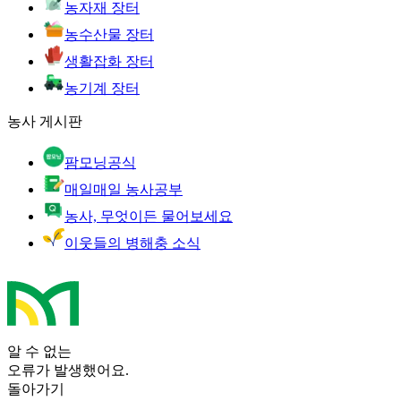
농자재 장터
농수산물 장터
생활잡화 장터
농기계 장터
농사 게시판
팜모닝공식
매일매일 농사공부
농사, 무엇이든 물어보세요
이웃들의 병해충 소식
알 수 없는
오류가 발생했어요.
돌아가기