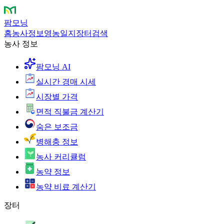
팜모닝
홈
농사정보
영농일지
장터
검색
농사 정보
팜모닝 AI
실시간 경매 시세
시장별 가격
면적 직불금 계산기
숨은 보조금
병해충 정보
농사 커리큘럼
농약 정보
농약 비료 계산기
장터