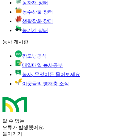
농자재 장터
농수산물 장터
생활잡화 장터
농기계 장터
농사 게시판
팜모닝공식
매일매일 농사공부
농사, 무엇이든 물어보세요
이웃들의 병해충 소식
알 수 없는
오류가 발생했어요.
돌아가기