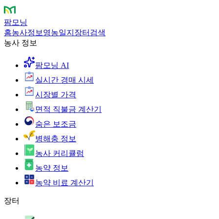
팜모닝
홈
농사정보
영농일지
장터
검색
농사 정보
팜모닝 AI
실시간 경매 시세
시장별 가격
면적 직불금 계산기
숨은 보조금
병해충 정보
농사 커리큘럼
농약 정보
농약 비료 계산기
장터