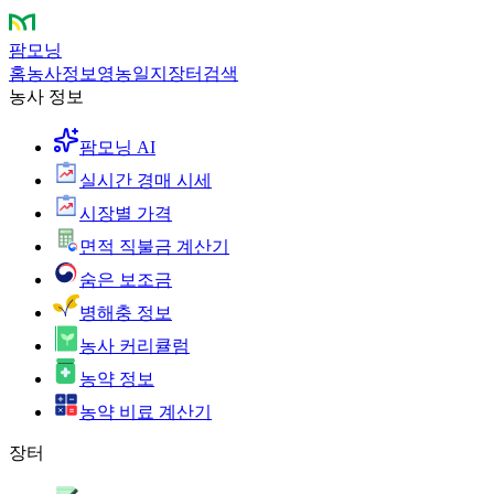
팜모닝
홈
농사정보
영농일지
장터
검색
농사 정보
팜모닝 AI
실시간 경매 시세
시장별 가격
면적 직불금 계산기
숨은 보조금
병해충 정보
농사 커리큘럼
농약 정보
농약 비료 계산기
장터