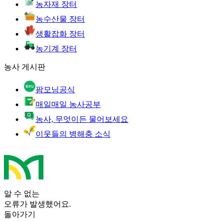
농자재 장터
농수산물 장터
생활잡화 장터
농기계 장터
농사 게시판
팜모닝공식
매일매일 농사공부
농사, 무엇이든 물어보세요
이웃들의 병해충 소식
알 수 없는
오류가 발생했어요.
돌아가기