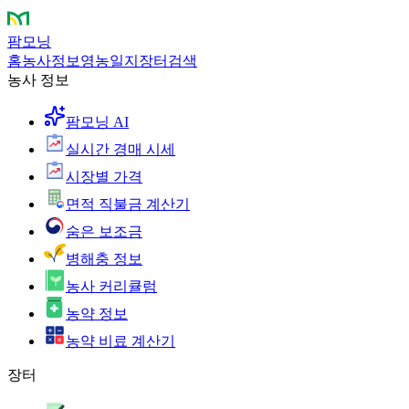
팜모닝
홈
농사정보
영농일지
장터
검색
농사 정보
팜모닝 AI
실시간 경매 시세
시장별 가격
면적 직불금 계산기
숨은 보조금
병해충 정보
농사 커리큘럼
농약 정보
농약 비료 계산기
장터