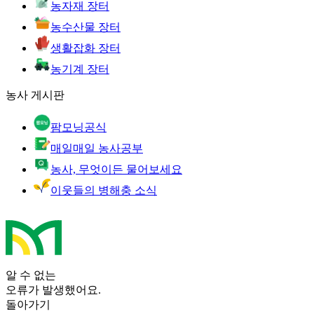
농자재 장터
농수산물 장터
생활잡화 장터
농기계 장터
농사 게시판
팜모닝공식
매일매일 농사공부
농사, 무엇이든 물어보세요
이웃들의 병해충 소식
알 수 없는
오류가 발생했어요.
돌아가기