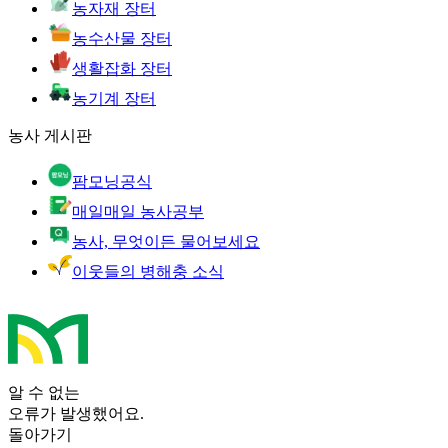
농자재 장터
농수산물 장터
생활잡화 장터
농기계 장터
농사 게시판
팜모닝공식
매일매일 농사공부
농사, 무엇이든 물어보세요
이웃들의 병해충 소식
알 수 없는
오류가 발생했어요.
돌아가기