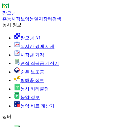
팜모닝
홈
농사정보
영농일지
장터
검색
농사 정보
팜모닝 AI
실시간 경매 시세
시장별 가격
면적 직불금 계산기
숨은 보조금
병해충 정보
농사 커리큘럼
농약 정보
농약 비료 계산기
장터