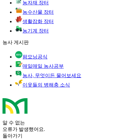
농자재 장터
농수산물 장터
생활잡화 장터
농기계 장터
농사 게시판
팜모닝공식
매일매일 농사공부
농사, 무엇이든 물어보세요
이웃들의 병해충 소식
알 수 없는
오류가 발생했어요.
돌아가기