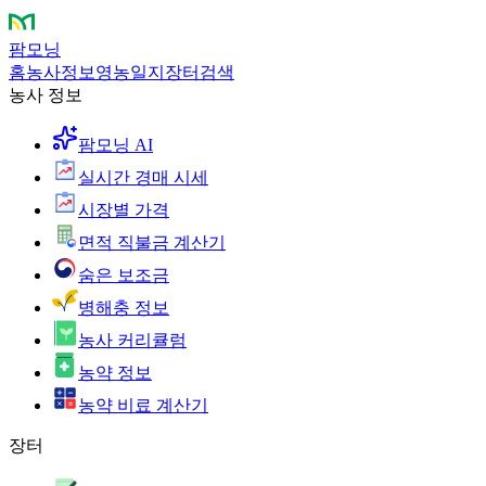
팜모닝
홈
농사정보
영농일지
장터
검색
농사 정보
팜모닝 AI
실시간 경매 시세
시장별 가격
면적 직불금 계산기
숨은 보조금
병해충 정보
농사 커리큘럼
농약 정보
농약 비료 계산기
장터