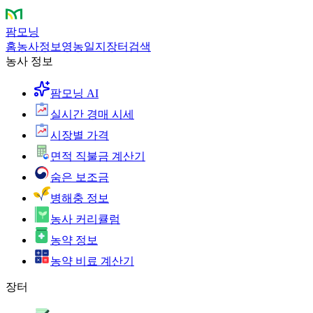
팜모닝
홈
농사정보
영농일지
장터
검색
농사 정보
팜모닝 AI
실시간 경매 시세
시장별 가격
면적 직불금 계산기
숨은 보조금
병해충 정보
농사 커리큘럼
농약 정보
농약 비료 계산기
장터