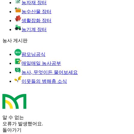
농자재 장터
농수산물 장터
생활잡화 장터
농기계 장터
농사 게시판
팜모닝공식
매일매일 농사공부
농사, 무엇이든 물어보세요
이웃들의 병해충 소식
알 수 없는
오류가 발생했어요.
돌아가기