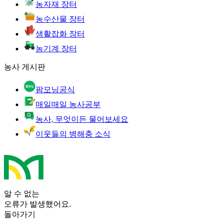
농자재 장터
농수산물 장터
생활잡화 장터
농기계 장터
농사 게시판
팜모닝공식
매일매일 농사공부
농사, 무엇이든 물어보세요
이웃들의 병해충 소식
알 수 없는
오류가 발생했어요.
돌아가기