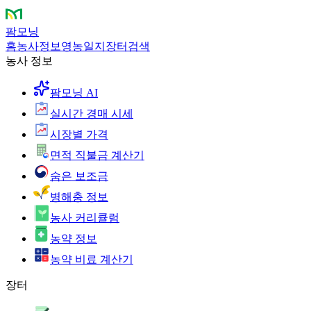
팜모닝
홈
농사정보
영농일지
장터
검색
농사 정보
팜모닝 AI
실시간 경매 시세
시장별 가격
면적 직불금 계산기
숨은 보조금
병해충 정보
농사 커리큘럼
농약 정보
농약 비료 계산기
장터