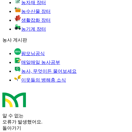
농자재 장터
농수산물 장터
생활잡화 장터
농기계 장터
농사 게시판
팜모닝공식
매일매일 농사공부
농사, 무엇이든 물어보세요
이웃들의 병해충 소식
알 수 없는
오류가 발생했어요.
돌아가기