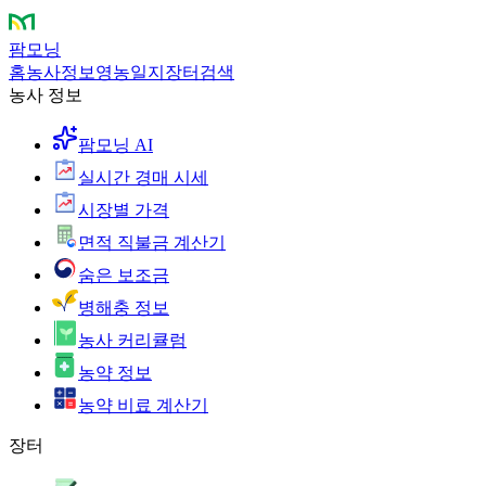
팜모닝
홈
농사정보
영농일지
장터
검색
농사 정보
팜모닝 AI
실시간 경매 시세
시장별 가격
면적 직불금 계산기
숨은 보조금
병해충 정보
농사 커리큘럼
농약 정보
농약 비료 계산기
장터