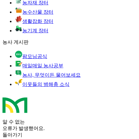
농자재 장터
농수산물 장터
생활잡화 장터
농기계 장터
농사 게시판
팜모닝공식
매일매일 농사공부
농사, 무엇이든 물어보세요
이웃들의 병해충 소식
알 수 없는
오류가 발생했어요.
돌아가기