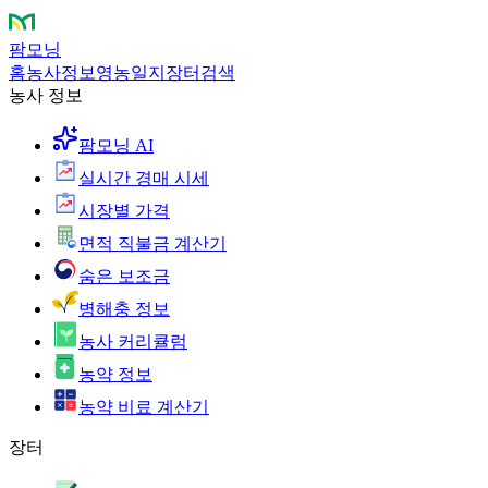
팜모닝
홈
농사정보
영농일지
장터
검색
농사 정보
팜모닝 AI
실시간 경매 시세
시장별 가격
면적 직불금 계산기
숨은 보조금
병해충 정보
농사 커리큘럼
농약 정보
농약 비료 계산기
장터