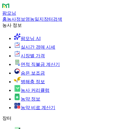
팜모닝
홈
농사정보
영농일지
장터
검색
농사 정보
팜모닝 AI
실시간 경매 시세
시장별 가격
면적 직불금 계산기
숨은 보조금
병해충 정보
농사 커리큘럼
농약 정보
농약 비료 계산기
장터