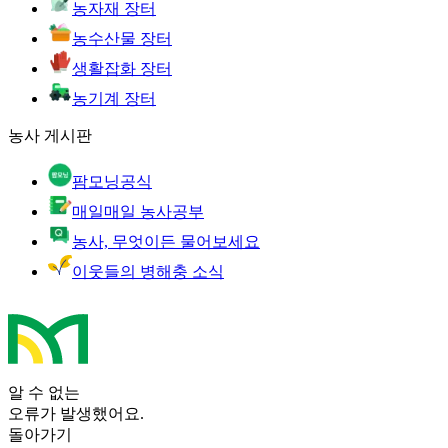
농자재 장터
농수산물 장터
생활잡화 장터
농기계 장터
농사 게시판
팜모닝공식
매일매일 농사공부
농사, 무엇이든 물어보세요
이웃들의 병해충 소식
알 수 없는
오류가 발생했어요.
돌아가기