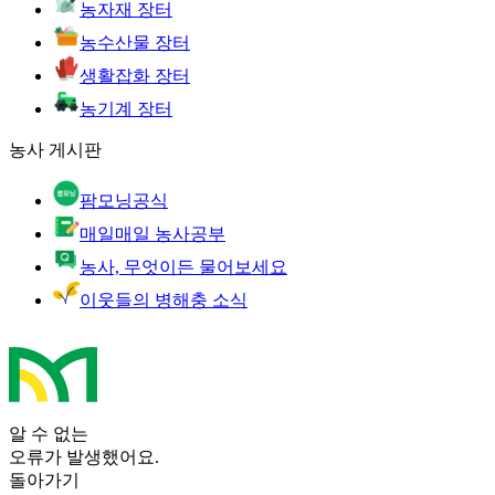
농자재 장터
농수산물 장터
생활잡화 장터
농기계 장터
농사 게시판
팜모닝공식
매일매일 농사공부
농사, 무엇이든 물어보세요
이웃들의 병해충 소식
알 수 없는
오류가 발생했어요.
돌아가기