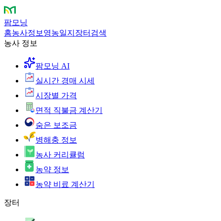
팜모닝
홈
농사정보
영농일지
장터
검색
농사 정보
팜모닝 AI
실시간 경매 시세
시장별 가격
면적 직불금 계산기
숨은 보조금
병해충 정보
농사 커리큘럼
농약 정보
농약 비료 계산기
장터