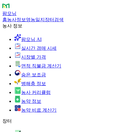
팜모닝
홈
농사정보
영농일지
장터
검색
농사 정보
팜모닝 AI
실시간 경매 시세
시장별 가격
면적 직불금 계산기
숨은 보조금
병해충 정보
농사 커리큘럼
농약 정보
농약 비료 계산기
장터