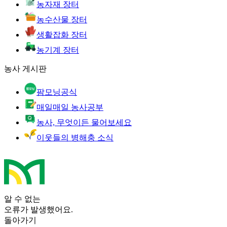
농자재 장터
농수산물 장터
생활잡화 장터
농기계 장터
농사 게시판
팜모닝공식
매일매일 농사공부
농사, 무엇이든 물어보세요
이웃들의 병해충 소식
알 수 없는
오류가 발생했어요.
돌아가기