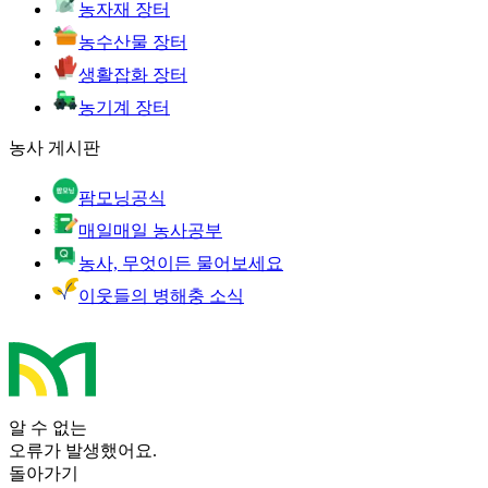
농자재 장터
농수산물 장터
생활잡화 장터
농기계 장터
농사 게시판
팜모닝공식
매일매일 농사공부
농사, 무엇이든 물어보세요
이웃들의 병해충 소식
알 수 없는
오류가 발생했어요.
돌아가기