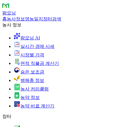
팜모닝
홈
농사정보
영농일지
장터
검색
농사 정보
팜모닝 AI
실시간 경매 시세
시장별 가격
면적 직불금 계산기
숨은 보조금
병해충 정보
농사 커리큘럼
농약 정보
농약 비료 계산기
장터