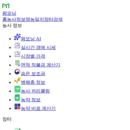
팜모닝
홈
농사정보
영농일지
장터
검색
농사 정보
팜모닝 AI
실시간 경매 시세
시장별 가격
면적 직불금 계산기
숨은 보조금
병해충 정보
농사 커리큘럼
농약 정보
농약 비료 계산기
장터