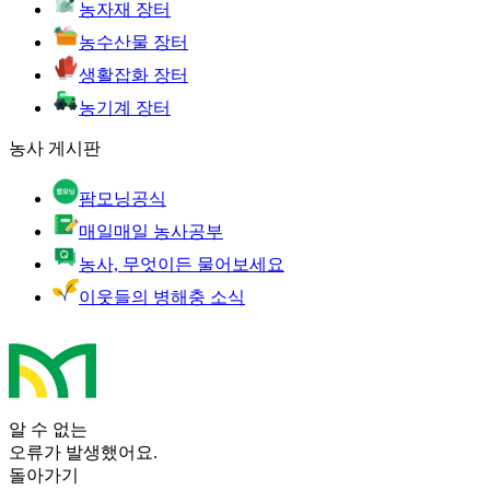
농자재 장터
농수산물 장터
생활잡화 장터
농기계 장터
농사 게시판
팜모닝공식
매일매일 농사공부
농사, 무엇이든 물어보세요
이웃들의 병해충 소식
알 수 없는
오류가 발생했어요.
돌아가기