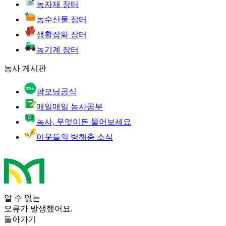
농자재 장터
농수산물 장터
생활잡화 장터
농기계 장터
농사 게시판
팜모닝공식
매일매일 농사공부
농사, 무엇이든 물어보세요
이웃들의 병해충 소식
알 수 없는
오류가 발생했어요.
돌아가기