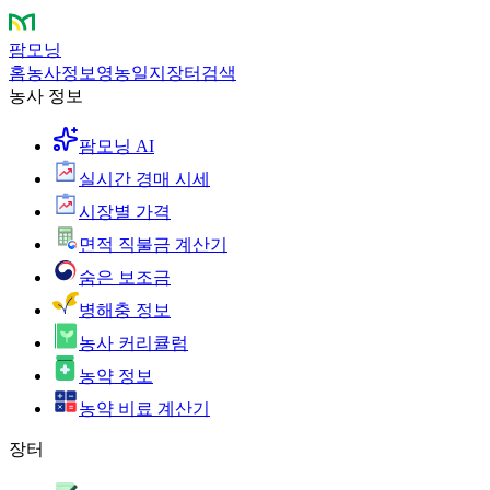
팜모닝
홈
농사정보
영농일지
장터
검색
농사 정보
팜모닝 AI
실시간 경매 시세
시장별 가격
면적 직불금 계산기
숨은 보조금
병해충 정보
농사 커리큘럼
농약 정보
농약 비료 계산기
장터