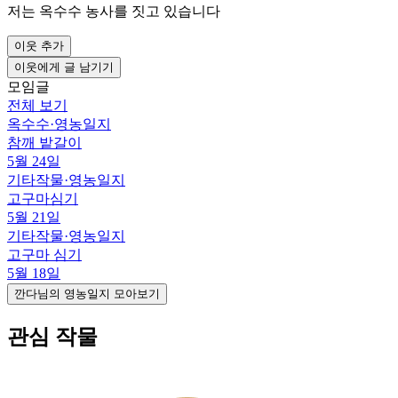
저는 옥수수 농사를 짓고 있습니다
이웃 추가
이웃에게 글 남기기
모임글
전체 보기
옥수수
·
영농일지
참깨 밭갈이
5월 24일
기타작물
·
영농일지
고구마심기
5월 21일
기타작물
·
영농일지
고구마 심기
5월 18일
깐다님의 영농일지 모아보기
관심 작물