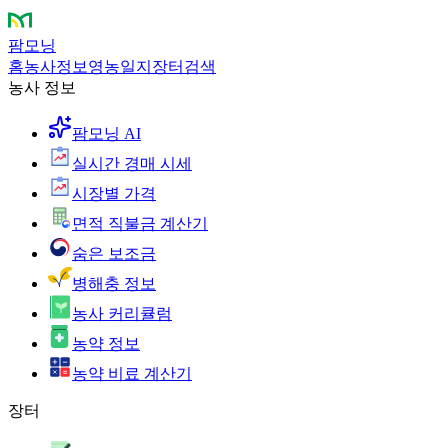
팜모닝
홈
농사정보
영농일지
장터
검색
농사 정보
팜모닝 AI
실시간 경매 시세
시장별 가격
면적 직불금 계산기
숨은 보조금
병해충 정보
농사 커리큘럼
농약 정보
농약 비료 계산기
장터