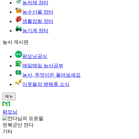
농자재 장터
농수산물 장터
생활잡화 장터
농기계 장터
농사 게시판
팜모닝공식
매일매일 농사공부
농사, 무엇이든 물어보세요
이웃들의 병해충 소식
메뉴
팜모닝
전북군산 깐다
기타