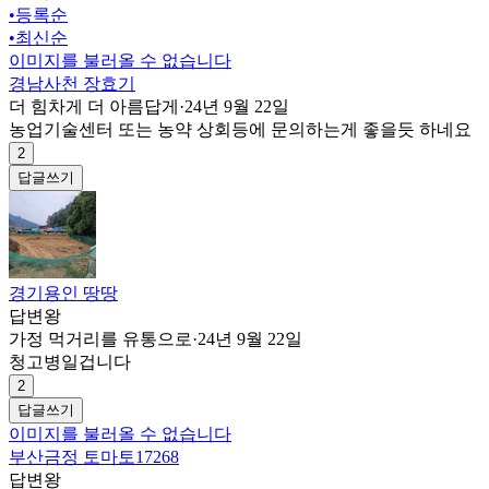
•
등록순
•
최신순
이미지를 불러올 수 없습니다
경남사천 장효기
더 힘차게 더 아름답게
·
24년 9월 22일
농업기술센터 또는 농약 상회등에 문의하는게 좋을듯 하네요
2
답글쓰기
경기용인 땅땅
답변왕
가정 먹거리를 유통으로
·
24년 9월 22일
청고병일겁니다
2
답글쓰기
이미지를 불러올 수 없습니다
부산금정 토마토17268
답변왕