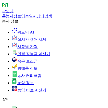
팜모닝
홈
농사정보
영농일지
장터
검색
농사 정보
팜모닝 AI
실시간 경매 시세
시장별 가격
면적 직불금 계산기
숨은 보조금
병해충 정보
농사 커리큘럼
농약 정보
농약 비료 계산기
장터