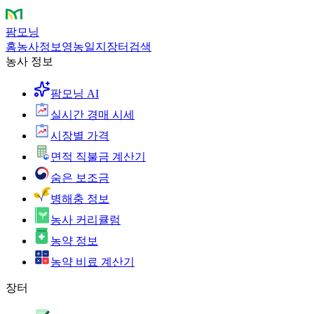
팜모닝
홈
농사정보
영농일지
장터
검색
농사 정보
팜모닝 AI
실시간 경매 시세
시장별 가격
면적 직불금 계산기
숨은 보조금
병해충 정보
농사 커리큘럼
농약 정보
농약 비료 계산기
장터