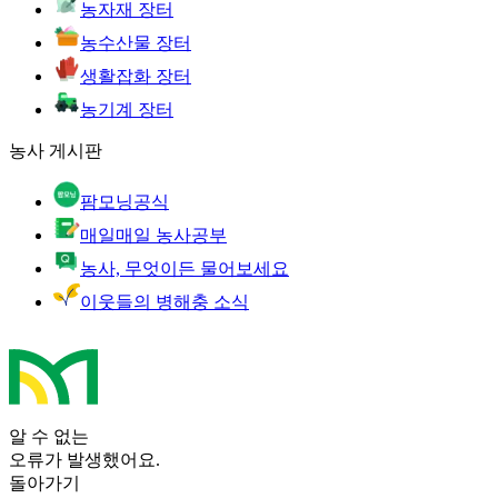
농자재 장터
농수산물 장터
생활잡화 장터
농기계 장터
농사 게시판
팜모닝공식
매일매일 농사공부
농사, 무엇이든 물어보세요
이웃들의 병해충 소식
알 수 없는
오류가 발생했어요.
돌아가기