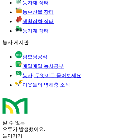
농자재 장터
농수산물 장터
생활잡화 장터
농기계 장터
농사 게시판
팜모닝공식
매일매일 농사공부
농사, 무엇이든 물어보세요
이웃들의 병해충 소식
알 수 없는
오류가 발생했어요.
돌아가기