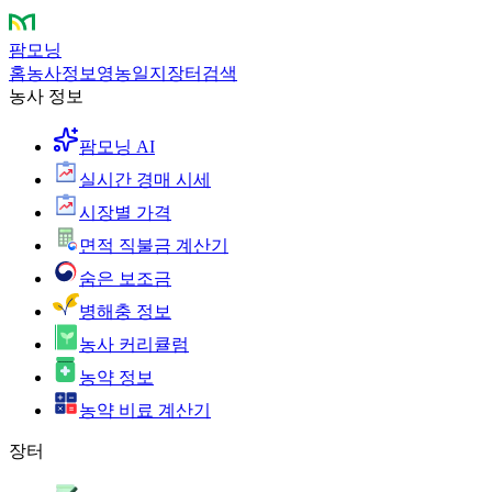
팜모닝
홈
농사정보
영농일지
장터
검색
농사 정보
팜모닝 AI
실시간 경매 시세
시장별 가격
면적 직불금 계산기
숨은 보조금
병해충 정보
농사 커리큘럼
농약 정보
농약 비료 계산기
장터