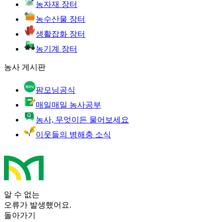
농자재 장터
농수산물 장터
생활잡화 장터
농기계 장터
농사 게시판
팜모닝공식
매일매일 농사공부
농사, 무엇이든 물어보세요
이웃들의 병해충 소식
알 수 없는
오류가 발생했어요.
돌아가기