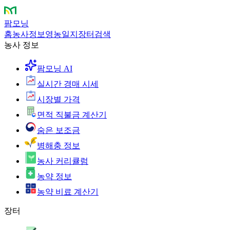
팜모닝
홈
농사정보
영농일지
장터
검색
농사 정보
팜모닝 AI
실시간 경매 시세
시장별 가격
면적 직불금 계산기
숨은 보조금
병해충 정보
농사 커리큘럼
농약 정보
농약 비료 계산기
장터