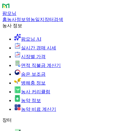
팜모닝
홈
농사정보
영농일지
장터
검색
농사 정보
팜모닝 AI
실시간 경매 시세
시장별 가격
면적 직불금 계산기
숨은 보조금
병해충 정보
농사 커리큘럼
농약 정보
농약 비료 계산기
장터