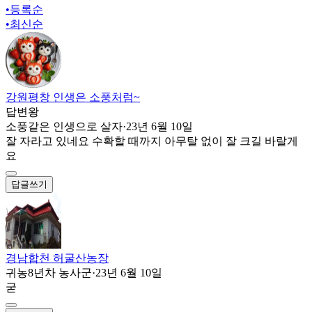
•
등록순
•
최신순
강원평창 인생은 소풍처럼~
답변왕
소풍같은 인생으로 살자
·
23년 6월 10일
잘 자라고 있네요 수확할 때까지 아무탈 없이 잘 크길 바랄게
요
답글쓰기
경남합천 허굴산농장
귀농8년차 농사군
·
23년 6월 10일
굳