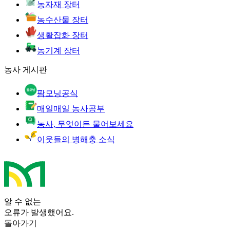
농자재 장터
농수산물 장터
생활잡화 장터
농기계 장터
농사 게시판
팜모닝공식
매일매일 농사공부
농사, 무엇이든 물어보세요
이웃들의 병해충 소식
알 수 없는
오류가 발생했어요.
돌아가기