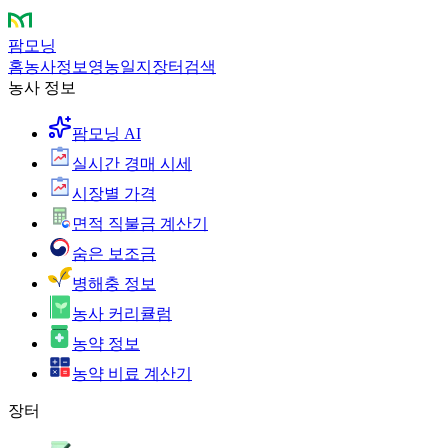
팜모닝
홈
농사정보
영농일지
장터
검색
농사 정보
팜모닝 AI
실시간 경매 시세
시장별 가격
면적 직불금 계산기
숨은 보조금
병해충 정보
농사 커리큘럼
농약 정보
농약 비료 계산기
장터