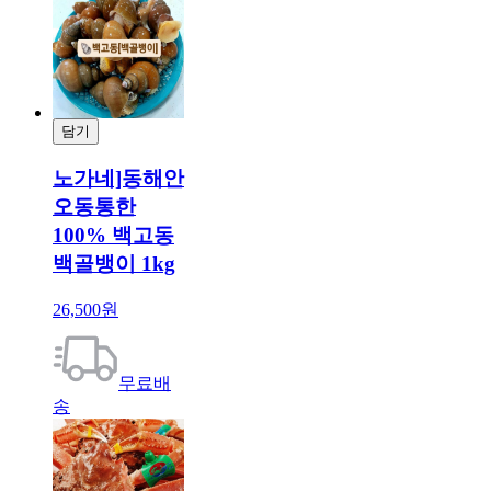
담기
결제
노가네]동해안
오동통한
100% 백고동
백골뱅이 1kg
26,500원
무료배
송