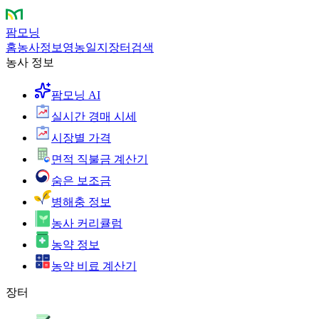
팜모닝
홈
농사정보
영농일지
장터
검색
농사 정보
팜모닝 AI
실시간 경매 시세
시장별 가격
면적 직불금 계산기
숨은 보조금
병해충 정보
농사 커리큘럼
농약 정보
농약 비료 계산기
장터