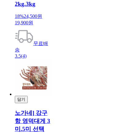
2kg.3kg
18%
24,500원
19,900원
무료배
송
3.5
(4)
담기
결제
노가네] 강구
항 영덕대게 3
미.5미 선택