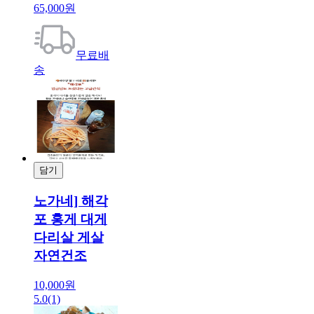
65,000원
무료배
송
담기
결제
노가네] 해각
포 홍게 대게
다리살 게살
자연건조
10,000원
5.0
(1)