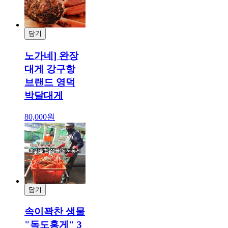
담기
결제
노가네] 완장
대게 강구항
브랜드 영덕
박달대게
80,000원
담기
결제
속이꽉찬 생물
"독도홍게" 3