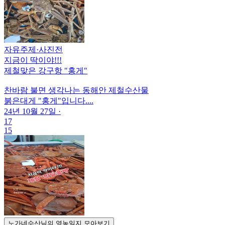
자유주제
·
사진전
지금이 딱이야!!!
제철맞은 강구항 "홍게"
찬바람 불면 생각나는 동해안 제철수산물
붉은대게 "홍게"입니다....
24년 10월 27일
·
17
15
노가네수산님의 영농일지 모아보기