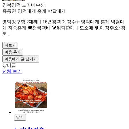
경북영덕 노가네수산
유통인
·
영덕대게 홍게 박달대게
영덕강구항 2대째ㅣ16년경력 게장수✨️ 영덕대게 홍게 박달대
게 자숙홍게 🚚전국택배 🦀위탁판매ㅣ도소매 🚢,매장주소: 경
북 ...
더보기
이웃 추가
이웃에게 글 남기기
장터글
전체 보기
담기
결제