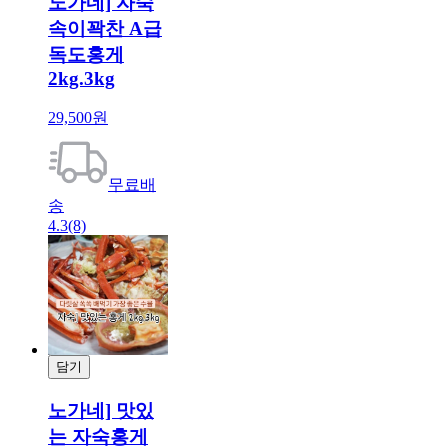
노가네] 자숙
속이꽉찬 A급
독도홍게
2kg.3kg
29,500원
무료배
송
4.3
(8)
담기
결제
노가네] 맛있
는 자숙홍게