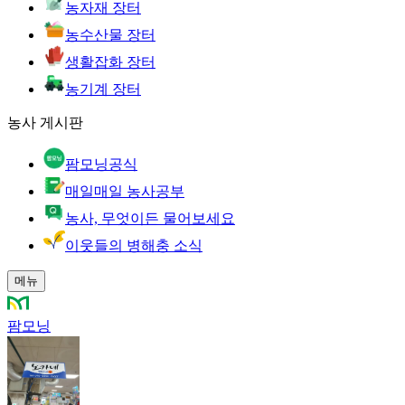
농자재 장터
농수산물 장터
생활잡화 장터
농기계 장터
농사 게시판
팜모닝공식
매일매일 농사공부
농사, 무엇이든 물어보세요
이웃들의 병해충 소식
메뉴
팜모닝