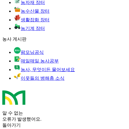
농자재 장터
농수산물 장터
생활잡화 장터
농기계 장터
농사 게시판
팜모닝공식
매일매일 농사공부
농사, 무엇이든 물어보세요
이웃들의 병해충 소식
알 수 없는
오류가 발생했어요.
돌아가기