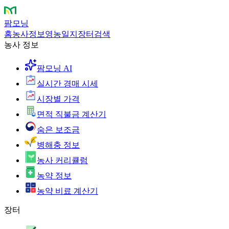
팜모닝
홈
농사정보
영농일지
장터
검색
농사 정보
팜모닝 AI
실시간 경매 시세
시장별 가격
면적 직불금 계산기
숨은 보조금
병해충 정보
농사 커리큘럼
농약 정보
농약 비료 계산기
장터