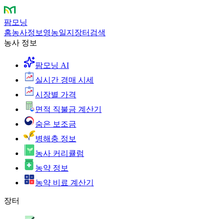
팜모닝
홈
농사정보
영농일지
장터
검색
농사 정보
팜모닝 AI
실시간 경매 시세
시장별 가격
면적 직불금 계산기
숨은 보조금
병해충 정보
농사 커리큘럼
농약 정보
농약 비료 계산기
장터