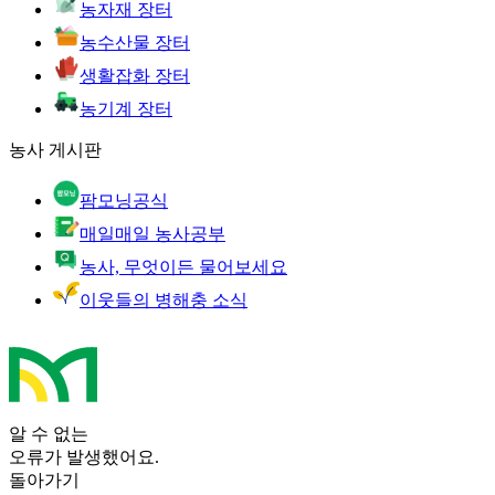
농자재 장터
농수산물 장터
생활잡화 장터
농기계 장터
농사 게시판
팜모닝공식
매일매일 농사공부
농사, 무엇이든 물어보세요
이웃들의 병해충 소식
알 수 없는
오류가 발생했어요.
돌아가기